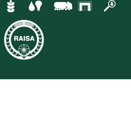
© RAISA eG
|
Hinweisgebersystem
|
Impressum
|
Barrierefreiheitserklärung
|
Datenschutz
|
AGB
|
SEPA-Formular