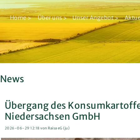
Unser Angebot
Über uns
Home
Über uns
Unser Angebot
Aktue
Standorte
Agrar
Vorstand & Aufsichtsrat
Energie
Kontakt
Logistik
Jobs & Karriere
Märkte
News
Beteiligungen
Agrardienstleistungen
Nachhaltigkeit
Übergang des Konsumkartoffel
Niedersachsen GmbH
Zertifikate
2026-06-29 12:18
von Raisa eG (ju)