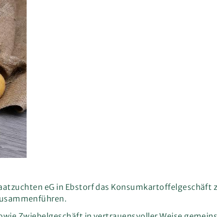
Saatzuchten eG in Ebstorf das Konsumkartoffelgeschäft
zusammenführen.
sowie Zwiebelgeschäft in vertrauensvoller Weise gemein