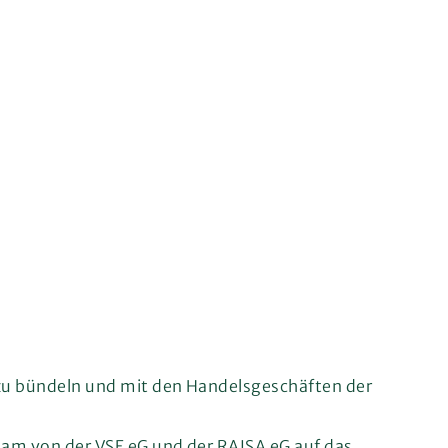
 zu bündeln und mit den Handelsgeschäften der
sam von der VSE eG und der RAISA eG auf das